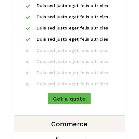
Duis sed justo eget felis ultricies

Duis sed justo eget felis ultricies

Duis sed justo eget felis ultricies

Duis sed justo eget felis ultricies

Duis sed justo eget felis ultricies

Duis sed justo eget felis ultricies

Duis sed justo eget felis ultricies

Duis sed justo eget felis ultricies

Get a quote
Commerce