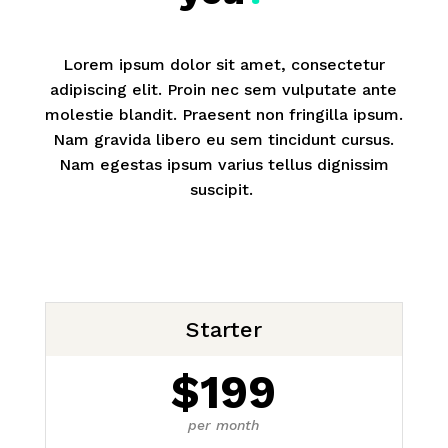
Lorem ipsum dolor sit amet, consectetur
adipiscing elit. Proin nec sem vulputate ante
molestie blandit. Praesent non fringilla ipsum.
Nam gravida libero eu sem tincidunt cursus.
Nam egestas ipsum varius tellus dignissim
suscipit.
Starter
$199
per month