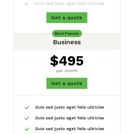
Duis sed justo eget felis ultricies

Get a quote
Most Popular
Business
$495
per month
Get a quote
Duis sed justo eget felis ultricies

Duis sed justo eget felis ultricies

Duis sed justo eget felis ultricies
