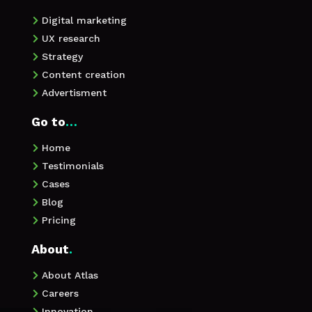
Digital marketing

UX research

Strategy

Content creation

Advertisment

Go to
…
Home

Testimonials

Cases

Blog

Pricing

About
.
About Atlas

Careers

Innovation
